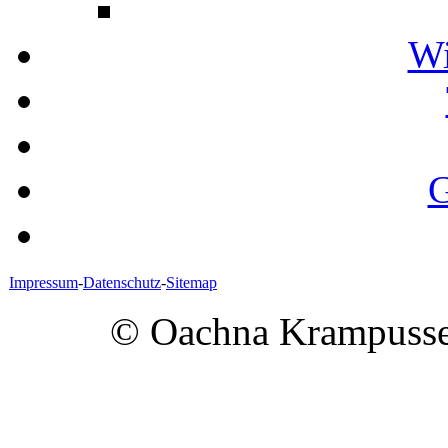
W
G
Impressum
-
Datenschutz
-
Sitemap
© Oachna Krampusse |