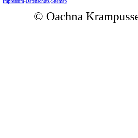
Impressum
-
Datenschutz
-
Sitemap
© Oachna Krampusse |